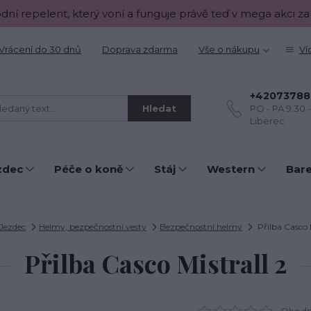
odní repelent, který voní a funguje právě teď v mega akci za
Vrácení do 30 dnů
Doprava zdarma
Vše o nákupu
Ví
+42073788
Hledat
PO - PÁ 9.30 
Liberec
zdec
Péče o koně
Stáj
Western
Bar
Jezdec
Helmy, bezpečnostní vesty
Bezpečnostní helmy
Přilba Casco M
Přilba Casco Mistrall 2