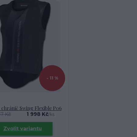
- 11 %
 chránič Swing Flexible P06
57 Kč
1 998 Kč
/
ks
Zvolit variantu