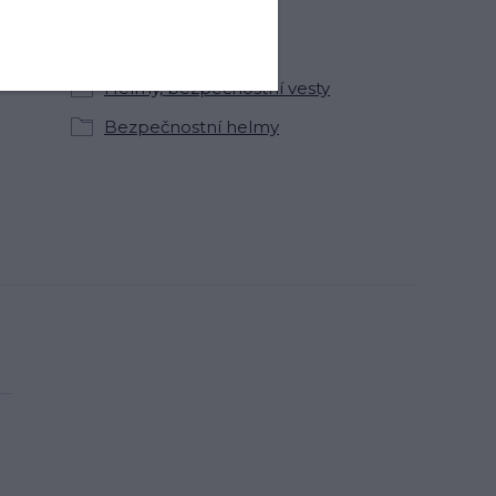
Jezdec
Helmy, bezpečnostní vesty
Bezpečnostní helmy