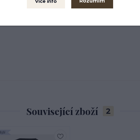
Rozumím
Více info
Související zboží
2
jší