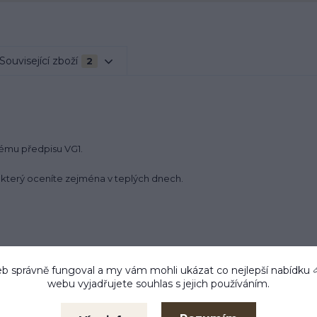
Související zboží
2
vému předpisu VG1.
n který oceníte zejména v teplých dnech.
 individuální velikosti.
b správně fungoval a my vám mohli ukázat co nejlepší
nabídku
webu vyjadřujete souhlas s jejich používáním.