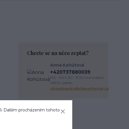
Chcete se na něco zeptat?
Anna Kohútová
+420737880039
PO - PÁ 9.30 - 17.30 Vrchlického
338/3 Liberec
objednavky@cleverhorse.cz
🐴 Dalším procházením tohoto
Zboží zařazeno v
kategoriích