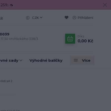
 259,-🦟
ce
CZK
Přihlášení
0039
0
ks
- 17.30 Vrchlického 338/3
0,00 Kč
evné sady
Výhodné balíčky
Více
istrall 2