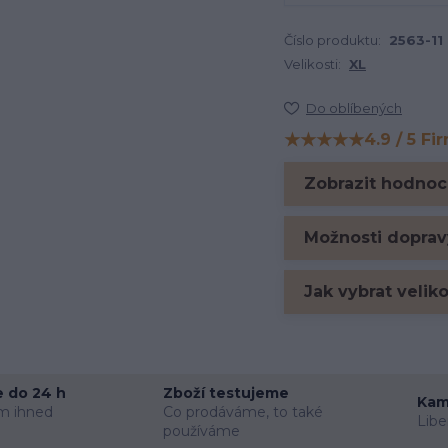
Číslo produktu:
2563-11
Velikosti:
XL
Do oblíbených
★★★★★
4.9 / 5 Fi
Hodnocení na Firm
Zobrazit hodnoc
Možnosti doprav
Jak vybrat velik
 do 24 h
Zboží testujeme
Kam
m ihned
Co prodáváme, to také
Libe
používáme