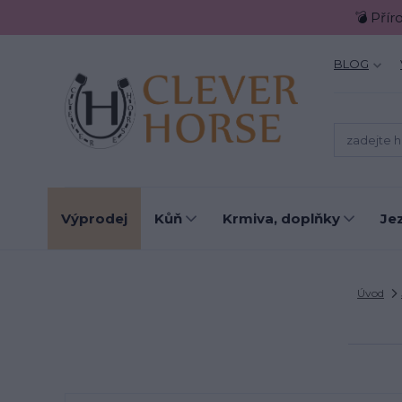
💣 Přír
BLOG
Výprodej
Kůň
Krmiva, doplňky
Je
Úvod