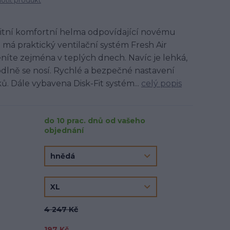
tit produkt
itní komfortní helma odpovídající novému
má praktický ventilační systém Fresh Air
eníte zejména v teplých dnech. Navíc je lehká,
dlně se nosí. Rychlé a bezpečné nastavení
. Dále vybavena Disk-Fit systém...
celý popis
do 10 prac. dnů od vašeho
objednání
4 247 Kč
197 Kč