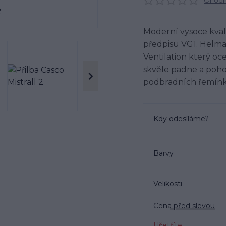
Ohodno
Moderní vysoce kval
předpisu VG1. Helma 
Ventilation který oc
skvěle padne a poho
podbradních řemínků
Kdy odesíláme?
Barvy
Velikosti
Cena před slevou
Ušetříte