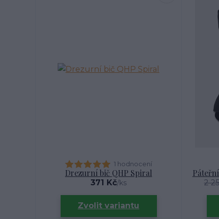
1 hodnocení
Drezurní bič QHP Spiral
Páteřní
371 Kč
2 2
/
ks
Zvolit variantu