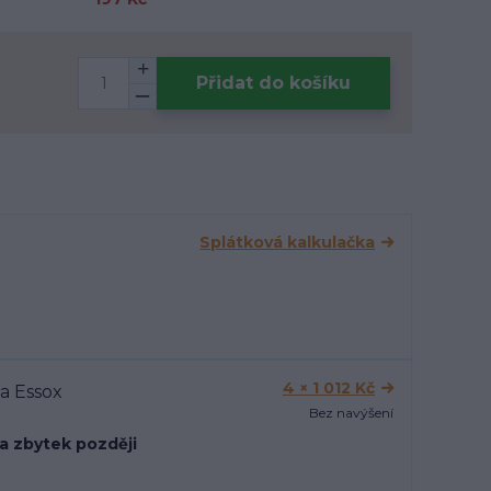
Přidat do košíku
Splátková kalkulačka
4 × 1 012 Kč
Bez navýšení
 a zbytek později