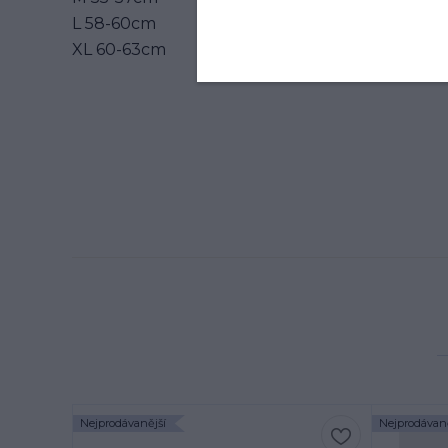
L 58-60cm
XL 60-63cm
Nejprodávanější
Nejprodávaně