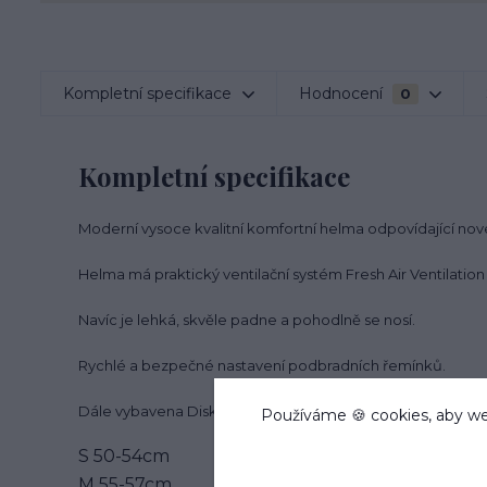
Kompletní specifikace
Hodnocení
0
Kompletní specifikace
Moderní vysoce kvalitní komfortní helma odpovídající no
Helma má praktický ventilační systém Fresh Air Ventilatio
Navíc je lehká, skvěle padne a pohodlně se nosí.
Rychlé a bezpečné nastavení podbradních řemínků.
Dále vybavena Disk-Fit systémem, který umožňuje nastavení
Používáme 🍪 cookies, aby we
S 50-54cm
M 55-57cm