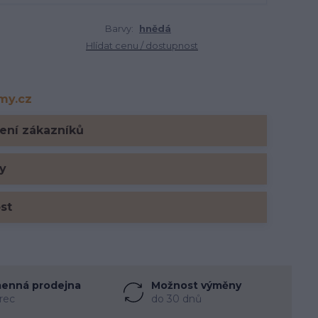
Barvy:
hnědá
Hlídat cenu / dostupnost
rmy.cz
y.cz
ení zákazníků
y
ost
enná prodejna
Možnost výměny
rec
do 30 dnů