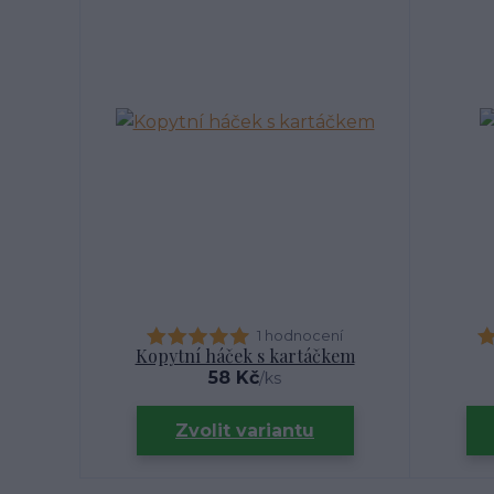
1 hodnocení
Kopytní háček s kartáčkem
58 Kč
/
ks
Zvolit variantu