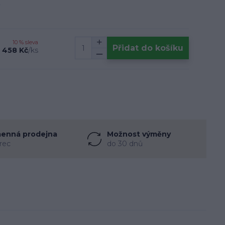
10 % sleva
Přidat do košíku
458 Kč
/
ks
enná prodejna
Možnost výměny
rec
do 30 dnů