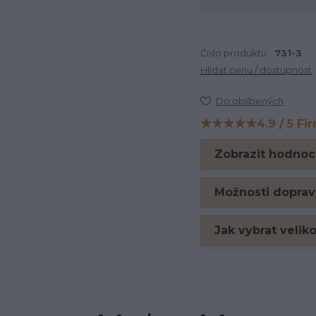
Číslo produktu:
731-3
Hlídat cenu / dostupnost
Do oblíbených
★★★★★
4.9 / 5 Fi
Hodnocení na Firm
Zobrazit hodnoc
Možnosti doprav
Jak vybrat velik