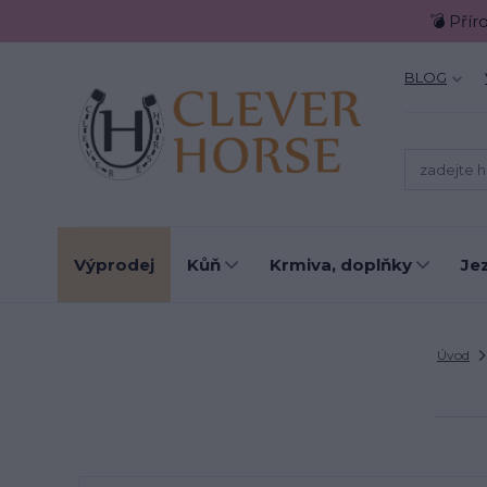
💣 Přír
BLOG
Výprodej
Kůň
Krmiva, doplňky
Je
Úvod