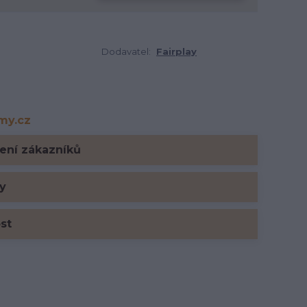
Dodavatel:
Fairplay
rmy.cz
y.cz
ení zákazníků
y
ost