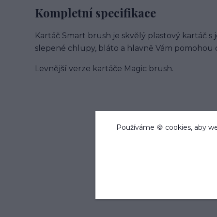
Kompletní specifikace
Kartáč Smart brush je skvělý plastový kartáč s 
slepené chlupy, bláto a hlavně Vám pomohou o
Levnější verze kartáče Magic brush.
Používáme 🍪 cookies, aby we