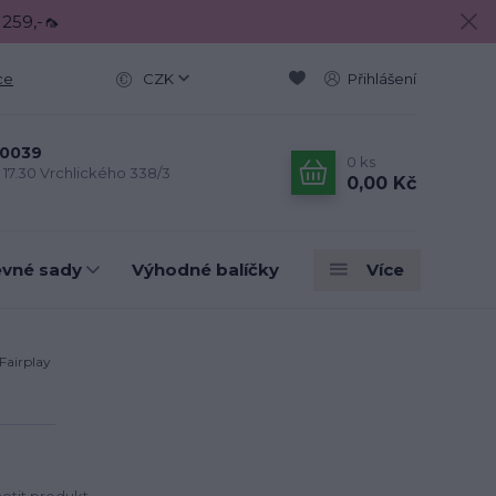
 259,-🦟
ce
CZK
Přihlášení
0039
0
ks
- 17.30 Vrchlického 338/3
0,00 Kč
evné sady
Výhodné balíčky
Více
Fairplay