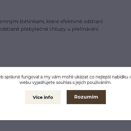
jemnými štětinkami, které efektivně odstraní
dstranit přebytečné chlupy u přelínávání.
b správně fungoval a my vám mohli ukázat co nejlepší
nabídku
webu vyjadřujete souhlas s jejich používáním.
Rozumím
Více info