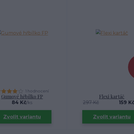
1 hodnocení
Gumové hřbílko FP
Flexi kartáč
84 Kč
297 Kč
159 K
/
ks
Zvolit variantu
Zvolit variantu