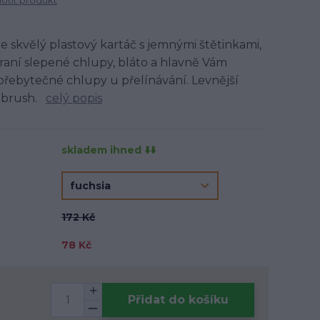
tit produkt
e skvělý plastový kartáč s jemnými štětinkami,
raní slepené chlupy, bláto a hlavně Vám
řebytečné chlupy u přelínávání. Levnější
c brush.
celý popis
skladem ihned ⬇️⬇️
172 Kč
78 Kč
Přidat do košíku