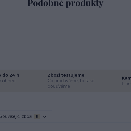
Podobné produkty
 do 24 h
Zboží testujeme
Kam
m ihned
Co prodáváme, to také
Libe
používáme
Související zboží
5