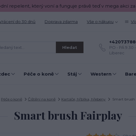
odní repelent, který voní a funguje právě teď v mega akci za
Vrácení do 30 dnů
Doprava zdarma
Vše o nákupu
Ví
+42073788
Hledat
PO - PÁ 9.30 
Liberec
zdec
Péče o koně
Stáj
Western
Bar
Péče o koně
Čištění na koně
Kartáče, hřbílka, hřebeny
Smart brush 
Smart brush Fairplay