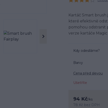
Ohodno
Kartáč Smart brush j
které efektivně odst
pomohou odstranit p
verze kartáče Magi
Kdy odesíláme?
Barvy
Cena před slevou
Ušetříte
94 Kč
/
ks
78 Kč
bez DPH