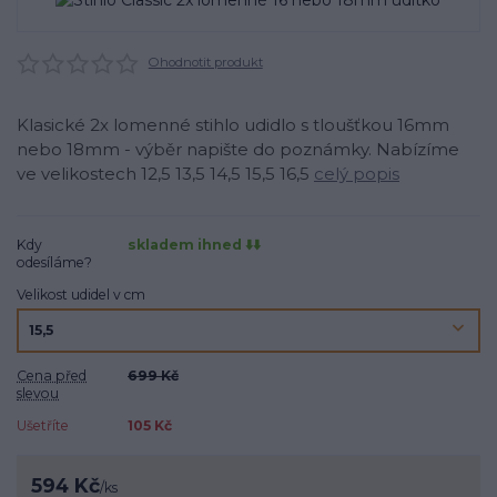
Ohodnotit produkt
Klasické 2x lomenné stihlo udidlo s tloušťkou 16mm
nebo 18mm - výběr napište do poznámky. Nabízíme
ve velikostech 12,5 13,5 14,5 15,5 16,5
celý popis
Kdy
skladem ihned ⬇️⬇️
odesíláme?
Velikost udidel v cm
Cena před
699 Kč
slevou
Ušetříte
105 Kč
594 Kč
/
ks