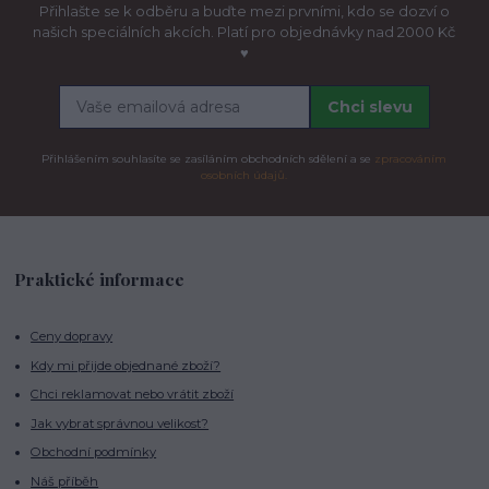
Přihlašte se k odběru a buďte mezi prvními, kdo se dozví o
našich speciálních akcích. Platí pro objednávky nad 2000 Kč
♥
Chci slevu
Přihlášením souhlasíte se zasíláním obchodních sdělení a se
zpracováním
osobních údajů.
Praktické informace
Ceny dopravy
Kdy mi přijde objednané zboží?
Chci reklamovat nebo vrátit zboží
Jak vybrat správnou velikost?
Obchodní podmínky
Náš příběh