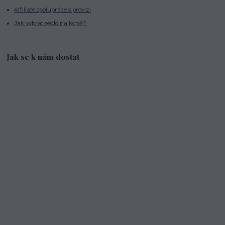
Affiliate spolupráce s provizí
Jak vybrat sedlo na koně?
Jak se k nám dostat