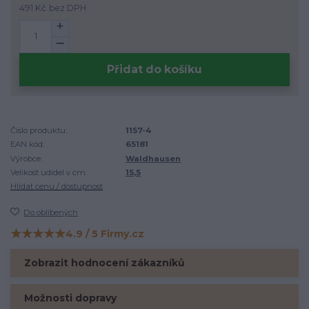
491 Kč
bez DPH
Přidat do košíku
Číslo produktu:
1157-4
EAN kód:
65181
Výrobce:
Waldhausen
Velikost udidel v cm:
15,5
Hlídat cenu / dostupnost
Do oblíbených
★★★★★
4.9 / 5 Firmy.cz
Hodnocení na Firmy.cz
Zobrazit hodnocení zákazníků
Možnosti dopravy