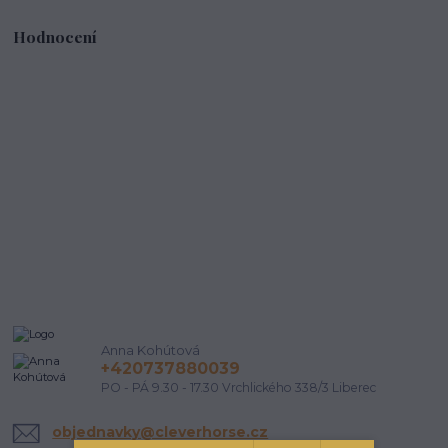
Hodnocení
Anna Kohútová
+420737880039
PO - PÁ 9.30 - 17.30 Vrchlického 338/3 Liberec
objednavky@cleverhorse.cz