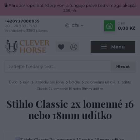
💣 Přírodní repelent, který voní a funguje právě teď v mega akci za
259,-🦟
+420737880039
0
ks
CZK
PO - PÁ 9.30 - 17.30
0,00 Kč
Vrchlického 338/3 Liberec
Menu
Hledat
Úvod
Kůň
Uzdečky pro koně
Udidla
2x lomenná udidla
Stihlo
Classic 2x lomenné 16 nebo 18mm udítko
Stihlo Classic 2x lomenné 16
nebo 18mm udítko