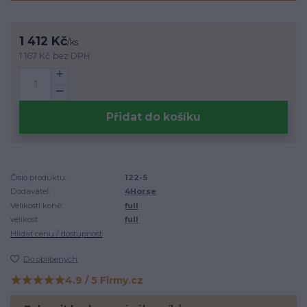
1 412 Kč
/
ks
1 167 Kč
bez DPH
Přidat do košíku
Číslo produktu:
122-5
Dodavatel.:
4Horse
Velikosti koně:
full
velikost:
full
Hlídat cenu / dostupnost
Do oblíbených
★★★★★
4.9 / 5 Firmy.cz
Hodnocení na Firmy.cz