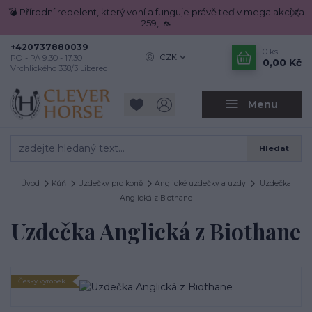
💣 Přírodní repelent, který voní a funguje právě teď v mega akci za
259,-🦟
+420737880039
0
ks
CZK
PO - PÁ 9.30 - 17.30
0,00 Kč
Vrchlického 338/3 Liberec
Menu
Hledat
Úvod
Kůň
Uzdečky pro koně
Anglické uzdečky a uzdy
Uzdečka
Anglická z Biothane
Uzdečka Anglická z Biothane
Český výrobek