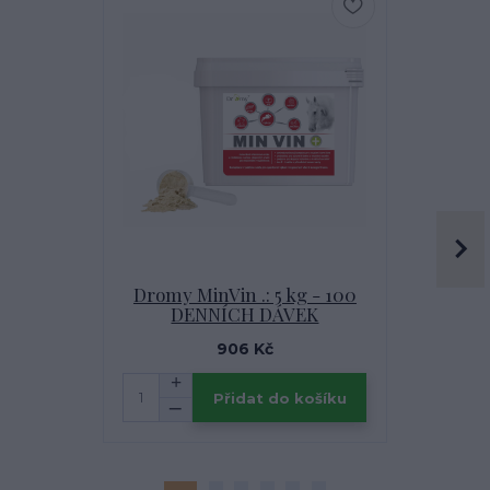
Dromy MinVin .: 5 kg - 100
Otěže se
DENNÍCH DÁVEK
906 Kč
Přidat do košíku