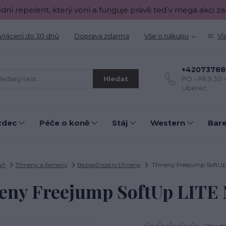
odní repelent, který voní a funguje právě teď v mega akci za
Vrácení do 30 dnů
Doprava zdarma
Vše o nákupu
Ví
+42073788
Hledat
PO - PÁ 9.30 
Liberec
zdec
Péče o koně
Stáj
Western
Bar
ůň
Třmeny a řemeny
Bezpečnostní třmeny
Třmeny Freejump SoftU
eny Freejump SoftUp LITE