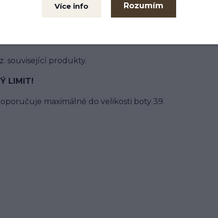
Rozumím
Více info
ená, černá/ hnědá a černá/ modrá.
z. související produkty.
 LIMIT!
oporučuje maximálně do velikosti boty 39.