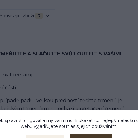
Související zboží
3
YMEŇUJTE A SLAĎUJTE SVŮJ OUTFIT S VAŠIMI
meny Freejump.
í částí.
 případě pádu. Velkou předností těchto třmenů je
klasickým třmenům nedochází k přetáčení řemenů
b správně fungoval a my vám mohli ukázat co nejlepší
nabídku
webu vyjadřujete souhlas s jejich používáním.
rší, díky čemuž se jezdec cítí pohodlněji a