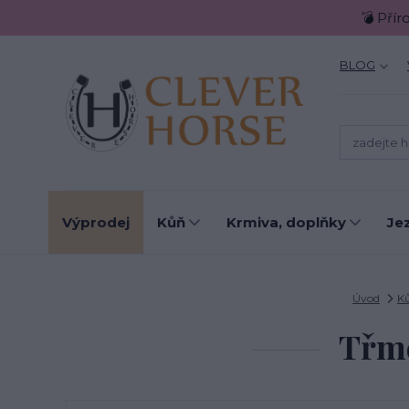
💣 Přír
BLOG
Výprodej
Kůň
Krmiva, doplňky
Je
Úvod
K
Třm