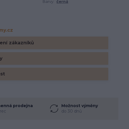
Barvy:
černá
rmy.cz
y.cz
ení zákazníků
y
ost
enná prodejna
Možnost výměny
rec
do 30 dnů