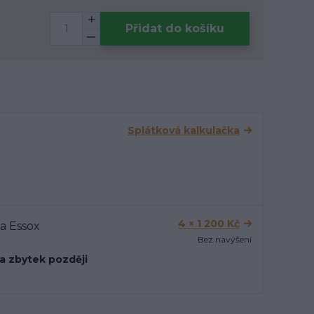
Přidat do košíku
Splátková kalkulačka
4 × 1 200 Kč
Bez navýšení
 a zbytek později