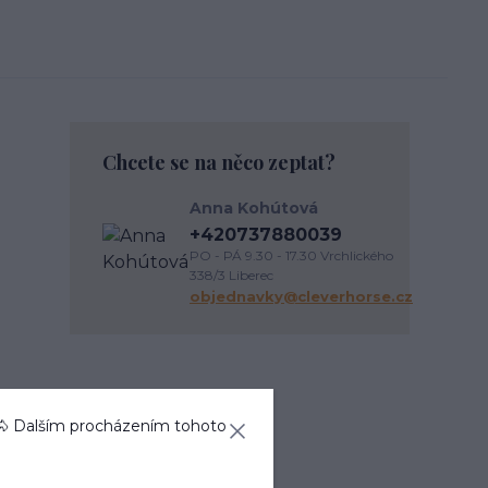
Chcete se na něco zeptat?
Anna Kohútová
+420737880039
PO - PÁ 9.30 - 17.30 Vrchlického
338/3 Liberec
objednavky@cleverhorse.cz
Zboží zařazeno v
🐴 Dalším procházením tohoto
kategoriích