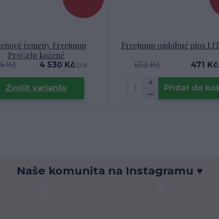
enové řemeny Freejump
Freejump ozdobné pins L
ProGrip kožené
6 Kč
4 530 Kč
652 Kč
471 Kč
/
pár
Zvolit variantu
Přidat do ko
Naše komunita na Instagramu ♥