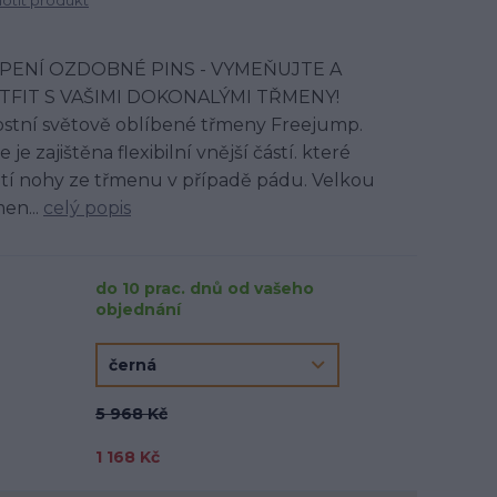
tit produkt
PENÍ OZDOBNÉ PINS - VYMEŇUJTE A
TFIT S VAŠIMI DOKONALÝMI TŘMENY!
stní světově oblíbené třmeny Freejump.
e zajištěna flexibilní vnější částí. které
tí nohy ze třmenu v případě pádu. Velkou
en...
celý popis
do 10 prac. dnů od vašeho
objednání
5 968 Kč
1 168 Kč