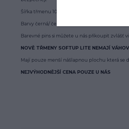
Šířka třmenu 10,7 cm. Váha pouze 340gr.
Barvy černá/ černá, černá/ růžová, černá/ červ
Barevné pins si můžete u nás přikoupit zvlášť vi
NOVĚ TŘMENY SOFTUP LITE NEMAJÍ VÁHOVÝ
Mají pouze menší nášlapnou plochu která se d
NEJVÝHODNĚJŠÍ CENA POUZE U NÁS