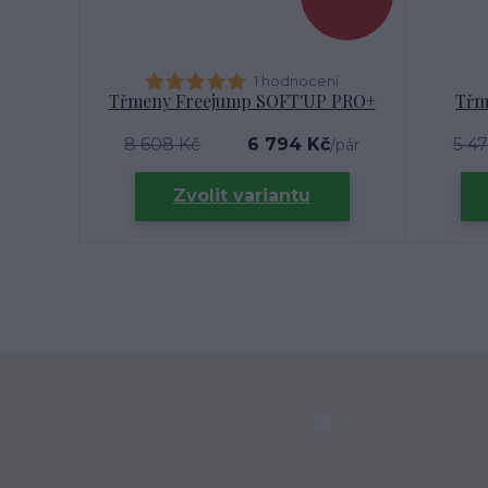
1 hodnocení
Třmeny Freejump SOFT'UP PRO+
Třm
8 608 Kč
6 794 Kč
5 47
/
pár
Zvolit variantu