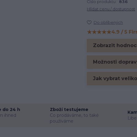
Číslo produktu:
836
Hlídat cenu / dostupnost
Do oblíbených
★★★★★
4.9 / 5 Fi
Hodnocení na Firm
Zobrazit hodnoc
Možnosti doprav
Jak vybrat velik
 do 24 h
Zboží testujeme
Kam
m ihned
Co prodáváme, to také
Libe
používáme