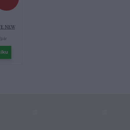
ITE NEW
/
pár
šíku