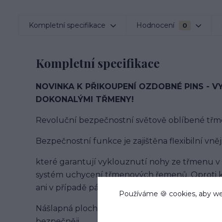
Kompletní specifikace
Hodnocení
0
Kompletní specifikace
NOVINKA K PŘIKOUPENÍ OZDOBNÉ PINS - V
DOKONALÝMI TŘMENY!
Revoluční bezpečnostní světově oblíbené tř
Bezpečnostní funkce je zajištěna flexibilní vnějš
které garantují vyklouznutí nohy ze třmenu v
systém uchycení třmenových řemenů. Oproti 
ani v případě pádu.
Používáme 🍪 cookies, aby we
Nášlapná plocha je maximálně protiskluzová a ši
bezpečněji.