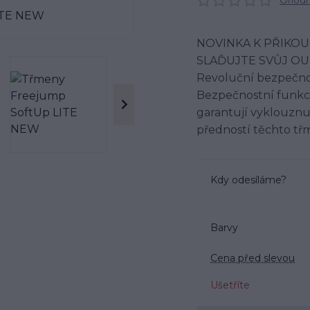
Ohodno
NOVINKA K PŘIKOU
SLAĎUJTE SVŮJ OU
Revoluční bezpečno
Bezpečnostní funkce j
garantují vyklouznu
předností těchto třm
Kdy odesíláme?
Barvy
Cena před slevou
Ušetříte