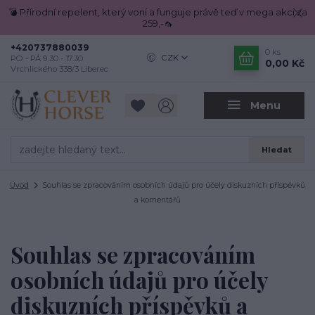
💣 Přírodní repelent, který voní a funguje právě teď v mega akci za
259,-🦟
+420737880039
0
ks
CZK
PO - PÁ 9.30 - 17.30
0,00 Kč
Vrchlického 338/3 Liberec
Menu
Hledat
Úvod
Souhlas se zpracováním osobních údajů pro účely diskuzních příspěvků
a komentářů
Souhlas se zpracováním
osobních údajů pro účely
diskuzních příspěvků a