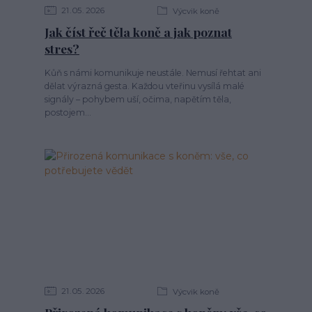
21
05
2026
Výcvik koně
Jak číst řeč těla koně a jak poznat
stres?
Kůň s námi komunikuje neustále. Nemusí řehtat ani
dělat výrazná gesta. Každou vteřinu vysílá malé
signály – pohybem uší, očima, napětím těla,
postojem...
21
05
2026
Výcvik koně