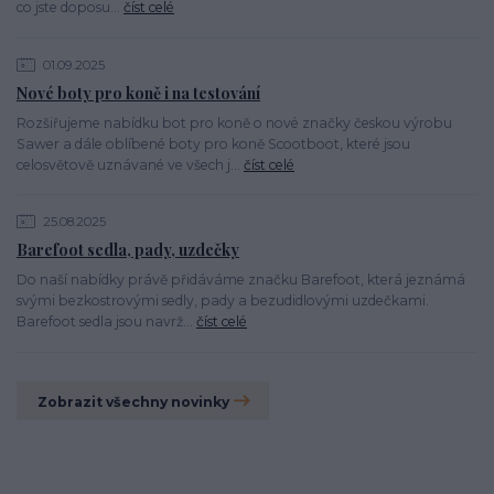
co jste doposu...
číst celé
01.09.2025
Nové boty pro koně i na testování
Rozšiřujeme nabídku bot pro koně o nové značky českou výrobu
Sawer a dále oblíbené boty pro koně Scootboot, které jsou
celosvětově uznávané ve všech j...
číst celé
25.08.2025
Barefoot sedla, pady, uzdečky
Do naší nabídky právě přidáváme značku Barefoot, která jeznámá
svými bezkostrovými sedly, pady a bezudidlovými uzdečkami.
Barefoot sedla jsou navrž...
číst celé
Zobrazit všechny novinky