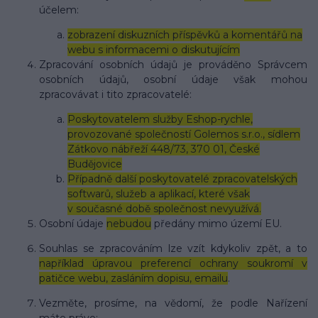
účelem:
zobrazení diskuzních příspěvků a komentářů na
webu s informacemi o diskutujícím
Zpracování osobních údajů je prováděno Správcem
osobních údajů, osobní údaje však mohou
zpracovávat i tito zpracovatelé:
Poskytovatelem služby Eshop-rychle,
provozované společností Golemos s.r.o., sídlem
Zátkovo nábřeží 448/73, 370 01, České
Budějovice
Případně další poskytovatelé zpracovatelských
softwarů, služeb a aplikací, které však
v současné době společnost nevyužívá.
Osobní údaje
nebudou
předány mimo území EU.
Souhlas se zpracováním lze vzít kdykoliv zpět, a to
například úpravou preferencí ochrany soukromí v
patičce webu, zasláním dopisu, emailu
.
Vezměte, prosíme, na vědomí, že podle Nařízení