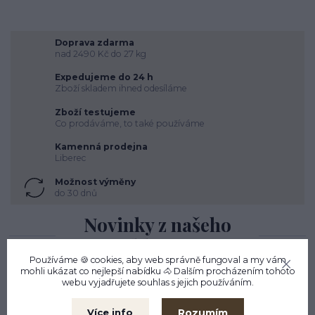
Doprava zdarma
nad 2490 Kč do 27 kg
Expedujeme do 24 h
Zboží skladem ihned odesíláme
Zboží testujeme
Co prodáváme, to také používáme
Kamenná prodejna
Liberec
Možnost výměny
do 30 dnů
Novinky z našeho
blogu
Používáme 🍪 cookies, aby web správně fungoval a my vám
mohli ukázat co nejlepší
nabídku
🐴 Dalším procházením tohoto
webu vyjadřujete souhlas s jejich používáním.
Rozumím
Více info