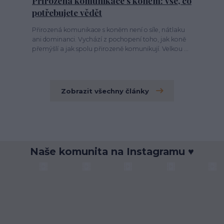
Přirozená komunikace s koněm: vše, co
potřebujete vědět
Přirozená komunikace s koněm není o síle, nátlaku
ani dominanci. Vychází z pochopení toho, jak koně
přemýšlí a jak spolu přirozeně komunikují. Velkou ...
Zobrazit všechny články
Naše komunita na Instagramu ♥