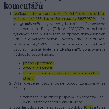
komentářů
Udělujete tímto souhlas Anně Kohútové, se sídlem
Mládežnická 233, Lázně Bělohrad, IČ 88270599.
(dále
jen
„Správce“
), aby ve smyslu nařízení Evropského
parlamentu a Rady (EU) č. 2016/679 o ochraně
fyzických osob v souvislosti se zpracováním osobních
údajů a o volném pohybu těchto údajů a o zrušení
směrnice 95/46/ES (obecné nařízení o ochraně
osobních údajů) (dále jen
„Nařízení“
), zpracovával/a
následující osobní údaje:
jméno / přezdívku
emailovou adresu
fotografii (pokud poskytnete přes službu třetí
strany).
Výše uvedené osobní údaje budou zpracovány za
účelem:
zobrazení diskuzních příspěvků a komentářů na
webu s informacemi o diskutujícím
Souhlas udělujete na zpracování po dobu
10 let
a to za