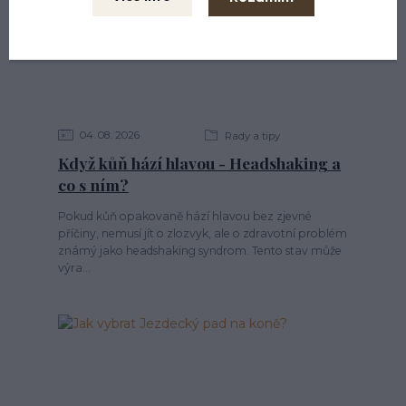
04
08
2026
Rady a tipy
Když kůň hází hlavou - Headshaking a
co s ním?
Pokud kůň opakovaně hází hlavou bez zjevné
příčiny, nemusí jít o zlozvyk, ale o zdravotní problém
známý jako headshaking syndrom. Tento stav může
výra...