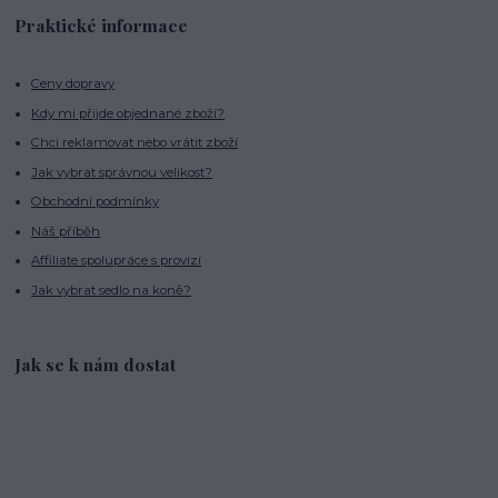
Praktické informace
Ceny dopravy
Kdy mi přijde objednané zboží?
Chci reklamovat nebo vrátit zboží
Jak vybrat správnou velikost?
Obchodní podmínky
Náš příběh
Affiliate spolupráce s provizí
Jak vybrat sedlo na koně?
Jak se k nám dostat