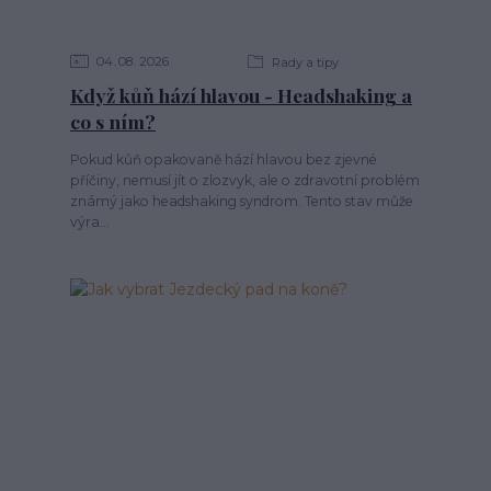
04
08
2026
Rady a tipy
Když kůň hází hlavou - Headshaking a
co s ním?
Pokud kůň opakovaně hází hlavou bez zjevné
příčiny, nemusí jít o zlozvyk, ale o zdravotní problém
známý jako headshaking syndrom. Tento stav může
výra...