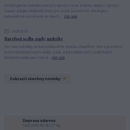
Rozšiřujeme nabídku bot pro koně o nové značky českou výrobu
Sawer a dále oblíbené boty pro koně Scootboot, které jsou
celosvětově uznávané ve všech j...
číst celé
25.08.2025
Barefoot sedla, pady, uzdečky
Do naší nabídky právě přidáváme značku Barefoot, která jeznámá
svými bezkostrovými sedly, pady a bezudidlovými uzdečkami.
Barefoot sedla jsou navrž...
číst celé
Zobrazit všechny novinky
Doprava zdarma
nad 2490 Kč do 27 kg