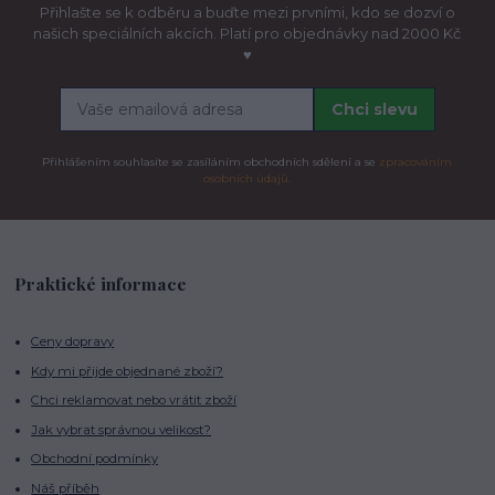
Přihlašte se k odběru a buďte mezi prvními, kdo se dozví o
našich speciálních akcích. Platí pro objednávky nad 2000 Kč
♥
Chci slevu
Přihlášením souhlasíte se zasíláním obchodních sdělení a se
zpracováním
osobních údajů.
Praktické informace
Ceny dopravy
Kdy mi přijde objednané zboží?
Chci reklamovat nebo vrátit zboží
Jak vybrat správnou velikost?
Obchodní podmínky
Náš příběh