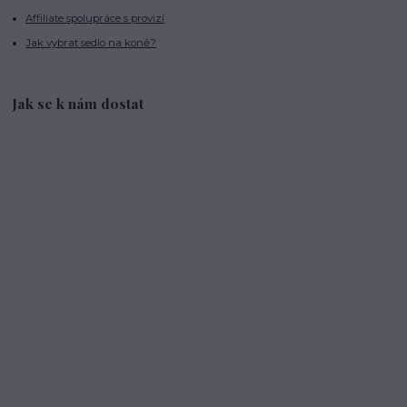
Affiliate spolupráce s provizí
Jak vybrat sedlo na koně?
Jak se k nám dostat