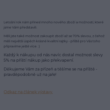
Letošní rok nám přinesl mnoho nového zboží a možností, které
jsme Vám představili.
Měli jste také možnost zakoupit zboží až se 70% slevou, z čehož
měli největší úspěch krásné kvalitní rajtky - příště pro Vás toho
připravíme ještě více. :)
Každý k nákupu od nás navíc dostal možnost slevy
5% na příští nákup jako překvapení.
Děkujeme Vám za přízeň a těšíme se na příště -
pravděpodobně už na jaře!
Odkaz na článek výstavy.