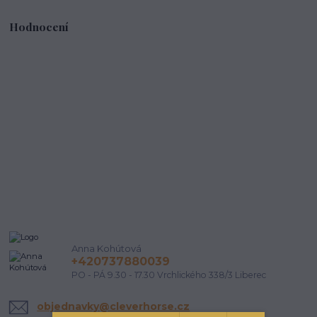
Hodnocení
Anna Kohútová
+420737880039
PO - PÁ 9.30 - 17.30 Vrchlického 338/3 Liberec
objednavky@cleverhorse.cz