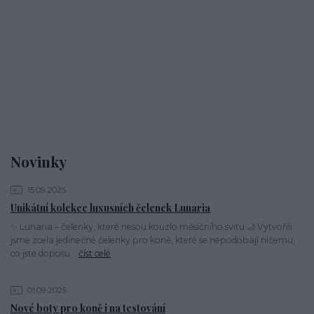
Novinky
15.09.2025
Unikátní kolekce luxusních čelenek Lunaria
✨ Lunaria – čelenky, které nesou kouzlo měsíčního svitu 🌙 Vytvořili
jsme zcela jedinečné čelenky pro koně, které se nepodobají ničemu,
co jste doposu...
číst celé
01.09.2025
Nové boty pro koně i na testování