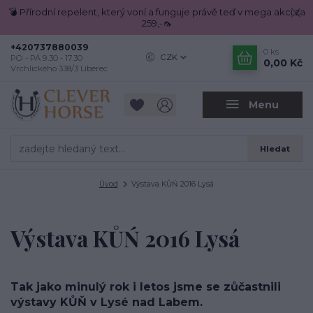
💣 Přírodní repelent, který voní a funguje právě teď v mega akci za
259,-🦟
+420737880039
0
ks
CZK
PO - PÁ 9.30 - 17.30
0,00 Kč
Vrchlického 338/3 Liberec
Menu
Hledat
Úvod
Výstava KŮŃ 2016 Lysá
Výstava KŮŃ 2016 Lysá
Tak jako minulý rok i letos jsme se zůčastnili
výstavy KŮŇ v Lysé nad Labem.