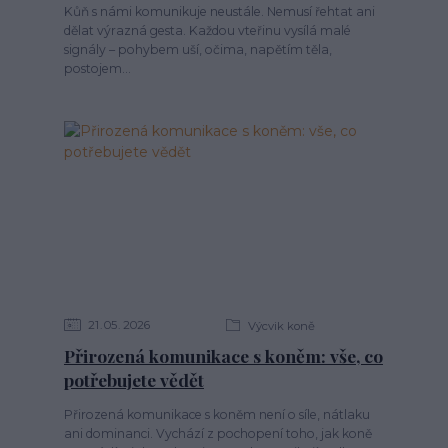
Kůň s námi komunikuje neustále. Nemusí řehtat ani
dělat výrazná gesta. Každou vteřinu vysílá malé
signály – pohybem uší, očima, napětím těla,
postojem...
21
05
2026
Výcvik koně
Přirozená komunikace s koněm: vše, co
potřebujete vědět
Přirozená komunikace s koněm není o síle, nátlaku
ani dominanci. Vychází z pochopení toho, jak koně