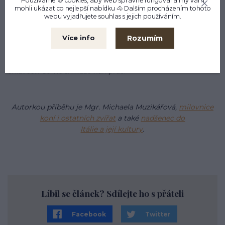
Používáme 🍪 cookies, aby web správně fungoval a my vám
mohli ukázat co nejlepší
nabídku
🐴 Dalším procházením tohoto
webu vyjadřujete souhlas s jejich používáním.
Jak je vidět z mého povídání, i podobně postižený kůň
může mít krásný život, který si bude náležitě
Rozumím
Více info
užívat. Kamarádi na pastvě, společné vyjížďky se svým
parťákem nebo parťačkou, procházky na
ohlávce... Co víc si může kůň přát?
Autorkou příběhu je Mgr. Michaela Muzikářová,
milovnice
koní i ostatních zvířat
a také
nadšenec do
Itálie a její kultury
.
Líbil se článek? Sdílejte ho s přáteli
Facebook
Twitter