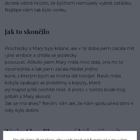
docela vážně hrozilo, že bychom nemusely vybrat zatáčku.
Nejlépe nám tak bylo venku.
Jak to skončilo
Procházky s Mary byly krásné, ale v té době jsem začala mít
i jiné ambice a chtěla se jezdecky
posouvat. Ačkoliv jsem Mary měla moc ráda, ona mi to
neumožnila a tak jsem začala hledat jiného
koně, s kterým bych se mohla dál rozvíjet. Navíc měla
kobyla opakující se problémy s kopyty, které
její majitel příliš nechtěl řešit. A proto v tomto bodě můj
příběh s Mary skončil.
Jak se má dnes? Nevím. Vím ale, že nám spolu před těmi 4
roky bylo dobře.
Závěr: I hendikepovaný kůň může mít
krásný život