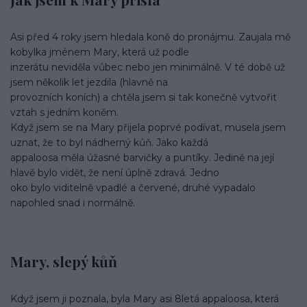
Asi před 4 roky jsem hledala koně do pronájmu. Zaujala mě
kobylka jménem Mary, která už podle
inzerátu neviděla vůbec nebo jen minimálně. V té době už
jsem několik let jezdila (hlavně na
provozních koních) a chtěla jsem si tak konečně vytvořit
vztah s jedním koněm.
Když jsem se na Mary přijela poprvé podívat, musela jsem
uznat, že to byl nádherný kůň. Jako každá
appaloosa měla úžasné barvičky a puntíky. Jedině na její
hlavě bylo vidět, že není úplně zdravá. Jedno
oko bylo viditelně vpadlé a červené, druhé vypadalo
napohled snad i normálně.
Mary, slepý kůň
Když jsem ji poznala, byla Mary asi 8letá appaloosa, která