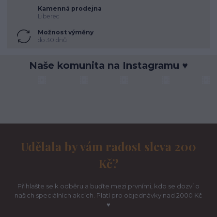
Kamenná prodejna
Liberec
Možnost výměny
do 30 dnů
Naše komunita na Instagramu ♥
Udělala by vám radost sleva 200
Kč?
Přihlašte se k odběru a buďte mezi prvními, kdo se dozví o
našich speciálních akcích. Platí pro objednávky nad 2000 Kč
♥