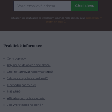
Chci slevu
Přihlášením souhlasíte se zasíláním obchodních sdělení a se
zpracováním
osobních údajů.
Praktické informace
Ceny dopravy
Kdy mi přijde objednané zboží?
Chci reklamovat nebo vrátit zboží
Jak vybrat správnou velikost?
Obchodní podmínky
Náš příběh
Affiliate spolupráce s provizí
Jak vybrat sedlo na koně?