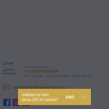
Anna Kohútová
+420737880039
PO - PÁ 9.30 - 17.30 Vrchlického 338/3 Liberec
objednavky@cleverhorse.cz
Udělala by vám
ANO
NE
sleva 200 Kč radost?