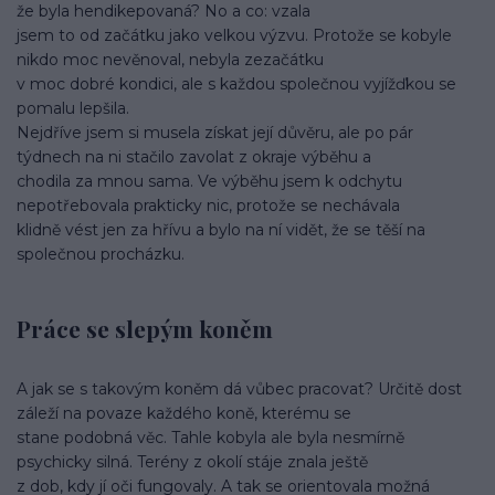
že byla hendikepovaná? No a co: vzala
jsem to od začátku jako velkou výzvu. Protože se kobyle
nikdo moc nevěnoval, nebyla zezačátku
v moc dobré kondici, ale s každou společnou vyjížďkou se
pomalu lepšila.
Nejdříve jsem si musela získat její důvěru, ale po pár
týdnech na ni stačilo zavolat z okraje výběhu a
chodila za mnou sama. Ve výběhu jsem k odchytu
nepotřebovala prakticky nic, protože se nechávala
klidně vést jen za hřívu a bylo na ní vidět, že se těší na
společnou procházku.
Práce se slepým koněm
A jak se s takovým koněm dá vůbec pracovat? Určitě dost
záleží na povaze každého koně, kterému se
stane podobná věc. Tahle kobyla ale byla nesmírně
psychicky silná. Terény z okolí stáje znala ještě
z dob, kdy jí oči fungovaly. A tak se orientovala možná