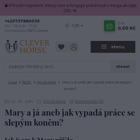
💣 Přírodní repelent, který voní a funguje právě teď v mega akci za
259,-🦟
+420737880039
0
ks
CZK
PO - PÁ 9.30 - 17.30
0,00 Kč
Vrchlického 338/3 Liberec
Menu
Hledat
Úvod
BLOG
Výcvik koně
Mary a já aneb jak vypadá práce se slepým
koněm?
Výcvik koně
Komentáře (0)
23
02
2021
Mary a já aneb jak vypadá práce se
slepým koněm?
Jak jsem k Mary přišla