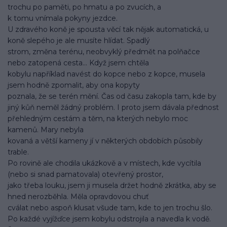
trochu po paměti, po hmatu a po zvucích, a
k tomu vnímala pokyny jezdce.
U zdravého koně je spousta věcí tak nějak automatická, u
koně slepého je ale musíte hlídat. Spadlý
strom, změna terénu, neobvyklý předmět na polňačce
nebo zatopená cesta... Když jsem chtěla
kobylu například navést do kopce nebo z kopce, musela
jsem hodně zpomalit, aby ona kopyty
poznala, že se terén mění. Čas od času zakopla tam, kde by
jiný kůň neměl žádný problém. I proto jsem dávala přednost
přehledným cestám a těm, na kterých nebylo moc
kamenů. Mary nebyla
kovaná a větší kameny jí v některých obdobích působily
trable.
Po rovině ale chodila ukázkově a v místech, kde vycítila
(nebo si snad pamatovala) otevřený prostor,
jako třeba louku, jsem ji musela držet hodně zkrátka, aby se
hned nerozběhla. Měla opravdovou chuť
cválat nebo aspoň klusat všude tam, kde to jen trochu šlo.
Po každé vyjížďce jsem kobylu odstrojila a navedla k vodě.