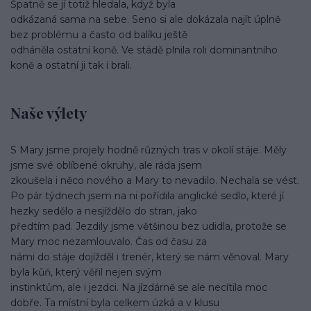
Špatně se jí totiž hledala, když byla
odkázaná sama na sebe. Seno si ale dokázala najít úplně
bez problému a často od balíku ještě
odháněla ostatní koně. Ve stádě plnila roli dominantního
koně a ostatní ji tak i brali.
Naše výlety
S Mary jsme projely hodně různých tras v okolí stáje. Měly
jsme své oblíbené okruhy, ale ráda jsem
zkoušela i něco nového a Mary to nevadilo. Nechala se vést.
Po pár týdnech jsem na ni pořídila anglické sedlo, které jí
hezky sedělo a nesjíždělo do stran, jako
předtím pad. Jezdily jsme většinou bez udidla, protože se
Mary moc nezamlouvalo. Čas od času za
námi do stáje dojížděl i trenér, který se nám věnoval. Mary
byla kůň, který věřil nejen svým
instinktům, ale i jezdci. Na jízdárně se ale necítila moc
dobře. Ta místní byla celkem úzká a v klusu