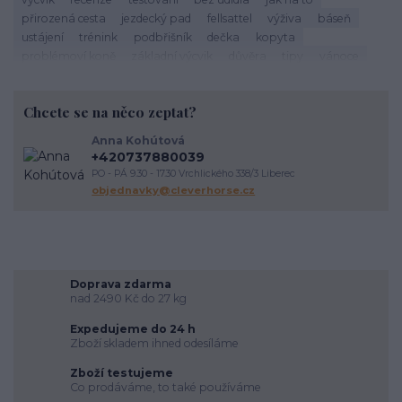
přirozená cesta
jezdecký pad
fellsattel
výživa
báseň
ustájení
trénink
podbřišník
dečka
kopyta
problémoví koně
základní výcvik
důvěra
tipy
vánoce
život s koňmi
zdraví koně
cirkusové kousky
krmení
brockamp
zkušenosti
trávení
koliky
dezinfekce stájí
Chcete se na něco zeptat?
závody
podpora útulkům
správný výběr
koňoběh
virtuální závod
cukroví
seznam
recept
horsemanship
Anna Kohútová
výživa koně
krmení koní
veterinární péče o koně
úvaha
+420737880039
kokosový olej
srst
péče o vybavení
proč
komunikace
PO - PÁ 9.30 - 17.30 Vrchlického 338/3 Liberec
energie
vodění
objednavky@cleverhorse.cz
Doprava zdarma
nad 2490 Kč do 27 kg
Expedujeme do 24 h
Zboží skladem ihned odesíláme
Zboží testujeme
Co prodáváme, to také používáme