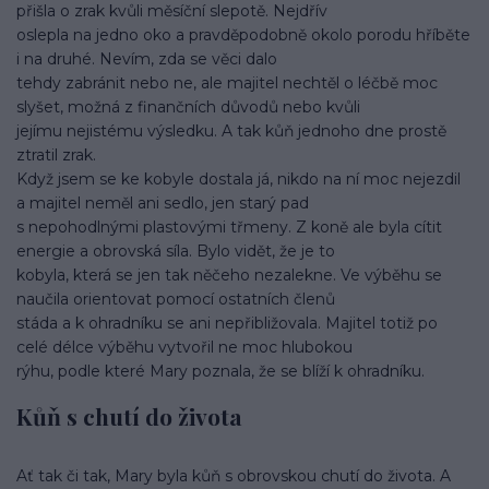
přišla o zrak kvůli měsíční slepotě. Nejdřív
oslepla na jedno oko a pravděpodobně okolo porodu hříběte
i na druhé. Nevím, zda se věci dalo
tehdy zabránit nebo ne, ale majitel nechtěl o léčbě moc
slyšet, možná z finančních důvodů nebo kvůli
jejímu nejistému výsledku. A tak kůň jednoho dne prostě
ztratil zrak.
Když jsem se ke kobyle dostala já, nikdo na ní moc nejezdil
a majitel neměl ani sedlo, jen starý pad
s nepohodlnými plastovými třmeny. Z koně ale byla cítit
energie a obrovská síla. Bylo vidět, že je to
kobyla, která se jen tak něčeho nezalekne. Ve výběhu se
naučila orientovat pomocí ostatních členů
stáda a k ohradníku se ani nepřibližovala. Majitel totiž po
celé délce výběhu vytvořil ne moc hlubokou
rýhu, podle které Mary poznala, že se blíží k ohradníku.
Kůň s chutí do života
Ať tak či tak, Mary byla kůň s obrovskou chutí do života. A