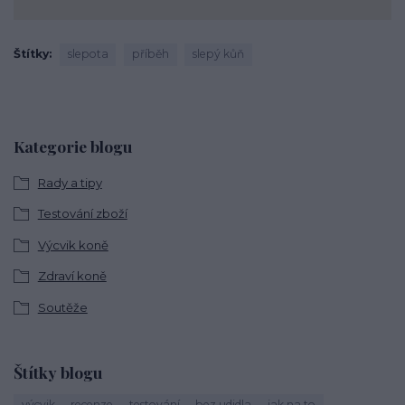
Štítky
slepota
příběh
slepý kůň
Kategorie blogu
Rady a tipy
Testování zboží
Výcvik koně
Zdraví koně
Soutěže
Štítky blogu
výcvik
recenze
testování
bez udidla
jak na to