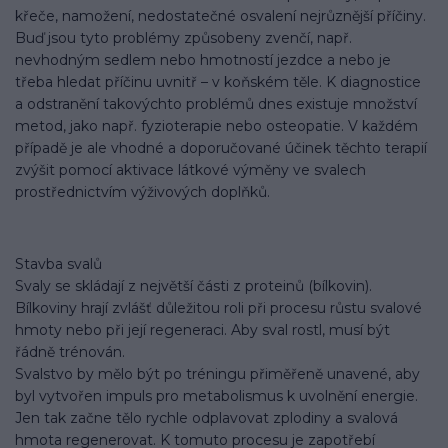
křeče, namožení, nedostatečné osvalení nejrůznější příčiny.
Buď jsou tyto problémy způsobeny zvenčí, např.
nevhodným sedlem nebo hmotností jezdce a nebo je
třeba hledat příčinu uvnitř – v koňském těle. K diagnostice
a odstranění takovýchto problémů dnes existuje množství
metod, jako např. fyzioterapie nebo osteopatie. V každém
případě je ale vhodné a doporučované účinek těchto terapií
zvýšit pomocí aktivace látkové výměny ve svalech
prostřednictvím výživových doplňků.
Stavba svalů
Svaly se skládají z největší části z proteinů (bílkovin).
Bílkoviny hrají zvlášť důležitou roli při procesu růstu svalové
hmoty nebo při její regeneraci. Aby sval rostl, musí být
řádně trénován.
Svalstvo by mělo být po tréningu přiměřeně unavené, aby
byl vytvořen impuls pro metabolismus k uvolnění energie.
Jen tak začne tělo rychle odplavovat zplodiny a svalová
hmota regenerovat. K tomuto procesu je zapotřebí