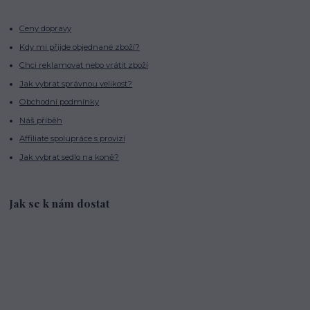
Ceny dopravy
Kdy mi přijde objednané zboží?
Chci reklamovat nebo vrátit zboží
Jak vybrat správnou velikost?
Obchodní podmínky
Náš příběh
Affiliate spolupráce s provizí
Jak vybrat sedlo na koně?
Jak se k nám dostat