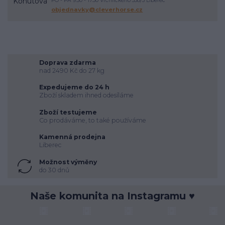
PO - PÁ 9.30 - 17.30 Vrchlického 338/3 Liberec
energie
vodění
objednavky@cleverhorse.cz
Doprava zdarma
nad 2490 Kč do 27 kg
Expedujeme do 24 h
Zboží skladem ihned odesíláme
Zboží testujeme
Co prodáváme, to také používáme
Kamenná prodejna
Liberec
Možnost výměny
do 30 dnů
Naše komunita na Instagramu ♥