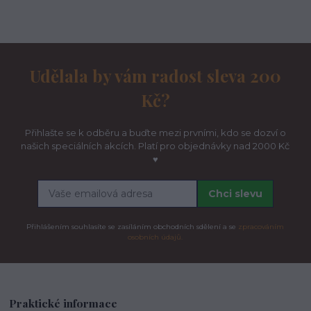
Udělala by vám radost sleva 200
Kč?
Přihlašte se k odběru a buďte mezi prvními, kdo se dozví o
našich speciálních akcích. Platí pro objednávky nad 2000 Kč
♥
Chci slevu
Přihlášením souhlasíte se zasíláním obchodních sdělení a se
zpracováním
osobních údajů.
Praktické informace