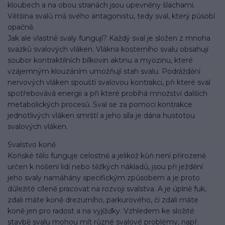
kloubech a na obou stranách jsou upevněny šlachami.
Většina svalů má svého antagonistu, tedy sval, který působí
opačně.
Jak ale vlastně svaly fungují? Každý sval je složen z mnoha
svazků svalových vláken. Vlákna kosterního svalu obsahují
soubor kontraktilních bílkovin aktinu a myozinu, které
vzájemným klouzáním umožňují stah svalu. Podráždění
nervových vláken spouští svalovou kontrakci, při které sval
spotřebovává energii a při které probíhá množství dalších
metabolických procesů. Sval se za pomoci kontrakce
jednotlivých vláken smrští a jeho síla je dána hustotou
svalových vláken.
Svalstvo koně
Koňské tělo funguje celostně a jelikož kůň není přirozeně
určen k nošení lidí nebo těžkých nákladů, jsou při ježdění
jeho svaly namáhány specifickým způsobem a je proto
důležité cíleně pracovat na rozvoji svalstva. A je úplně fuk,
zdali máte koně drezurního, parkurového, či zdali máte
koně jen pro radost a na vyjížďky. Vzhledem ke složité
stavbě svalu mohou mít různé svalové problémy, např.