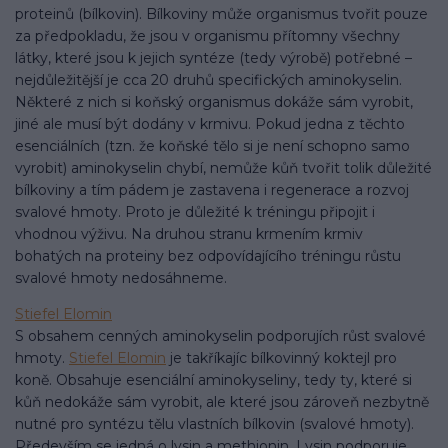
proteinů (bílkovin). Bílkoviny může organismus tvořit pouze
za předpokladu, že jsou v organismu přítomny všechny
látky, které jsou k jejich syntéze (tedy výrobě) potřebné –
nejdůležitější je cca 20 druhů specifických aminokyselin.
Některé z nich si koňský organismus dokáže sám vyrobit,
jiné ale musí být dodány v krmivu. Pokud jedna z těchto
esenciálních (tzn. že koňské tělo si je není schopno samo
vyrobit) aminokyselin chybí, nemůže kůň tvořit tolik důležité
bílkoviny a tím pádem je zastavena i regenerace a rozvoj
svalové hmoty. Proto je důležité k tréningu připojit i
vhodnou výživu. Na druhou stranu krmením krmiv
bohatých na proteiny bez odpovídajícího tréningu růstu
svalové hmoty nedosáhneme.
Stiefel Elomin
S obsahem cenných aminokyselin podporujích růst svalové
hmoty.
Stiefel Elomin
je takříkajíc bílkovinný koktejl pro
koně. Obsahuje esenciální aminokyseliny, tedy ty, které si
kůň nedokáže sám vyrobit, ale které jsou zároveň nezbytně
nutné pro syntézu tělu vlastních bílkovin (svalové hmoty).
Především se jedná o lysin a methionin. Lysin podporuje