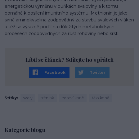
energetickou výměnu v buňkách svaloviny a k tomu
pomáhá k posílení imunitního systému. Methionin je jako
sirná aminokyselina zodpovědný za stavbu svalových vláken
a též se výrazně podílí na důležitých metabolických
procesech zodpovědných za růst rohoviny nebo srsti.
Líbil se článek? Sdílejte ho s přáteli
Facebook
Twitter
Štítky
svaly
trénink
zdraví koně
tělo koně
Kategorie blogu