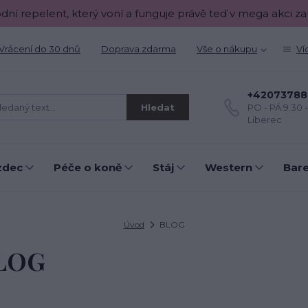
odní repelent, který voní a funguje právě teď v mega akci za
Vrácení do 30 dnů
Doprava zdarma
Vše o nákupu
Ví
+42073788
Hledat
PO - PÁ 9.30 
Liberec
zdec
Péče o koně
Stáj
Western
Bar
Úvod
BLOG
LOG