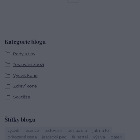
Kategorie blogu
Rady a tipy
Testování zboží
Výcvik koně
Zdraví koně
Soutěže
Štítky blogu
výcvik
recenze
testování
bez udidla
jak na to
přirozená cesta
jezdecký pad
fellsattel
výživa
báseň