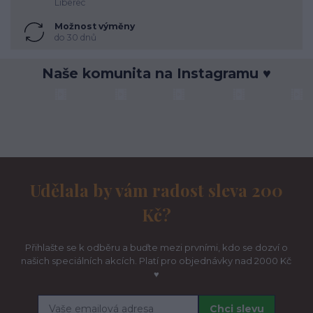
Liberec
Možnost výměny
do 30 dnů
Naše komunita na Instagramu ♥
Udělala by vám radost sleva 200
Kč?
Přihlašte se k odběru a buďte mezi prvními, kdo se dozví o
našich speciálních akcích. Platí pro objednávky nad 2000 Kč
♥
Chci slevu