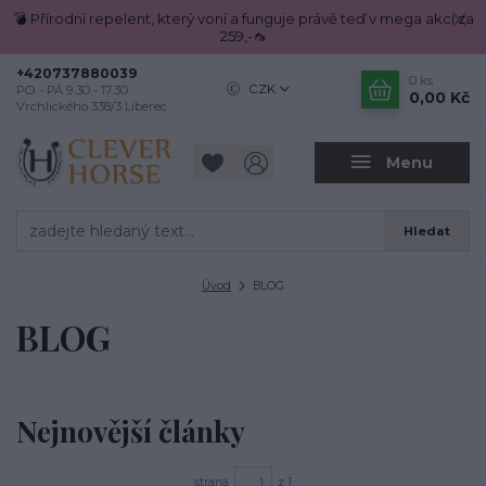
💣 Přírodní repelent, který voní a funguje právě teď v mega akci za
259,-🦟
+420737880039
0
ks
CZK
PO - PÁ 9.30 - 17.30
0,00 Kč
Vrchlického 338/3 Liberec
Menu
Hledat
Úvod
BLOG
BLOG
Nejnovější články
strana
z 1