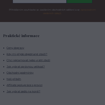
Přihlášením souhlasíte se zasíláním obchodních sdělení a se
zpracováním
osobních údajů.
Praktické informace
Ceny dopravy
Kdy mi přijde objednané zboží?
Chci reklamovat nebo vrátit zboží
Jak vybrat správnou velikost?
Obchodní podmínky
Náš příběh
Affiliate spolupráce s provizí
Jak vybrat sedlo na koně?