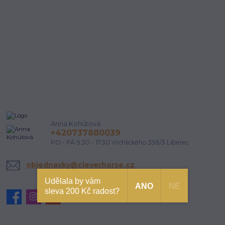
Anna Kohútová
+420737880039
PO - PÁ 9.30 - 17.30 Vrchlického 338/3 Liberec
objednavky@cleverhorse.cz
Udělala by vám
ANO
NE
sleva 200 Kč radost?