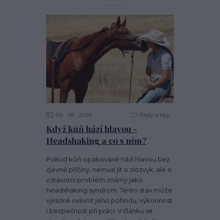
04
08
2026
Rady a tipy
Když kůň hází hlavou -
Headshaking a co s ním?
Pokud kůň opakovaně hází hlavou bez
zjevné příčiny, nemusí jít o zlozvyk, ale o
zdravotní problém známý jako
headshaking syndrom. Tento stav může
výrazně ovlivnit jeho pohodu, výkonnost
i bezpečnost při práci. V článku se