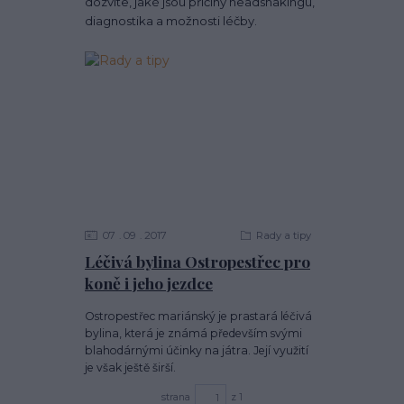
dozvíte, jaké jsou příčiny headshakingu,
diagnostika a možnosti léčby.
07
09
2017
Rady a tipy
Léčivá bylina Ostropestřec pro
koně i jeho jezdce
Ostropestřec mariánský je prastará léčivá
bylina, která je známá především svými
blahodárnými účinky na játra. Její využití
je však ještě širší.
strana
z 1