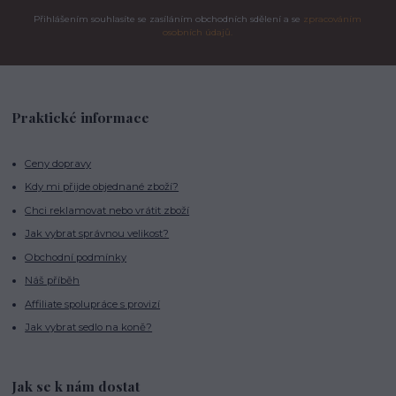
Přihlášením souhlasíte se zasíláním obchodních sdělení a se
zpracováním
osobních údajů.
Praktické informace
Ceny dopravy
Kdy mi přijde objednané zboží?
Chci reklamovat nebo vrátit zboží
Jak vybrat správnou velikost?
Obchodní podmínky
Náš příběh
Affiliate spolupráce s provizí
Jak vybrat sedlo na koně?
Jak se k nám dostat