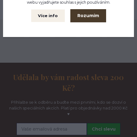
webu vyjadřujete souhlas s jejich používáním.
Možnost výměny
do 30 dnů
Rozumím
Více info
Naše komunita na Instagramu ♥
Udělala by vám radost sleva 200
Kč?
Přihlašte se k odběru a buďte mezi prvními, kdo se dozví o
našich speciálních akcích. Platí pro objednávky nad 2000 Kč
♥
Chci slevu