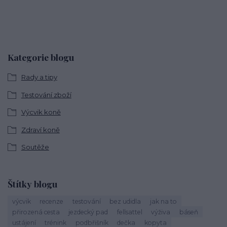
Kategorie blogu
Rady a tipy
Testování zboží
Výcvik koně
Zdraví koně
Soutěže
Štítky blogu
výcvik
recenze
testování
bez udidla
jak na to
přirozená cesta
jezdecký pad
fellsattel
výživa
báseň
ustájení
trénink
podbřišník
dečka
kopyta