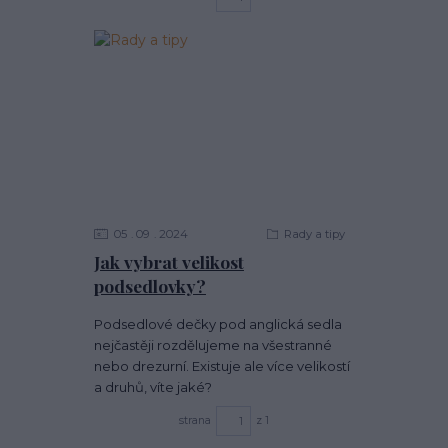
05
09
2024
Rady a tipy
Jak vybrat velikost
podsedlovky?
Podsedlové dečky pod anglická sedla
nejčastěji rozdělujeme na všestranné
nebo drezurní. Existuje ale více velikostí
a druhů, víte jaké?
strana
z 1