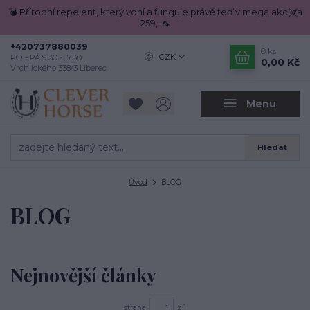
💣 Přírodní repelent, který voní a funguje právě teď v mega akci za
259,-🦟
+420737880039
0
ks
CZK
PO - PÁ 9.30 - 17.30
0,00 Kč
Vrchlického 338/3 Liberec
Menu
Hledat
Úvod
BLOG
BLOG
Nejnovější články
strana
z 1