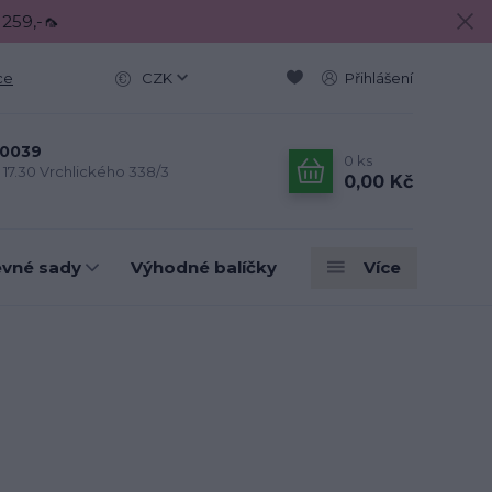
 259,-🦟
ce
CZK
Přihlášení
0039
0
ks
- 17.30 Vrchlického 338/3
0,00 Kč
evné sady
Výhodné balíčky
Více