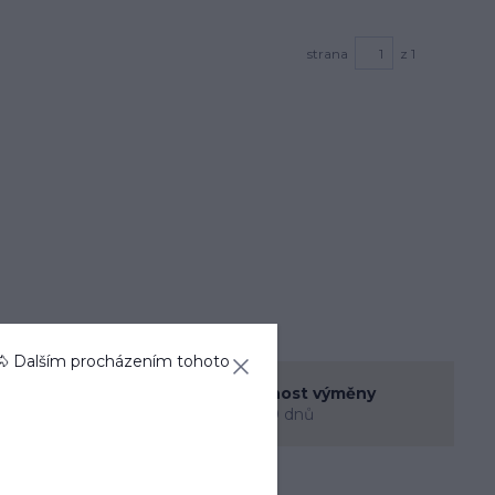
strana
z 1
🐴 Dalším procházením tohoto
enná prodejna
Možnost výměny
rec
do 30 dnů