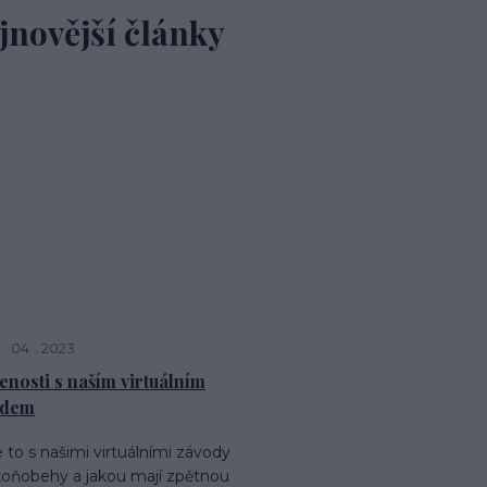
jnovější články
04
2023
enosti s naším virtuálním
odem
e to s našimi virtuálními závody
 koňobehy a jakou mají zpětnou