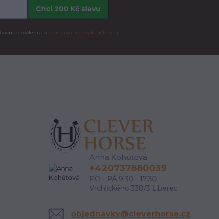
Chci 200 Kč slevu
hodních sdělení a se
zpracováním osobních údajů.
Anna Kohútová
+420737880039
PO - PÁ 9.30 - 17.30
Vrchlického 338/3 Liberec
objednavky@cleverhorse.cz