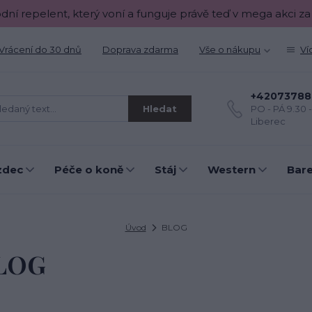
odní repelent, který voní a funguje právě teď v mega akci za
Vrácení do 30 dnů
Doprava zdarma
Vše o nákupu
Ví
+42073788
Hledat
PO - PÁ 9.30 
Liberec
zdec
Péče o koně
Stáj
Western
Bar
Úvod
BLOG
LOG