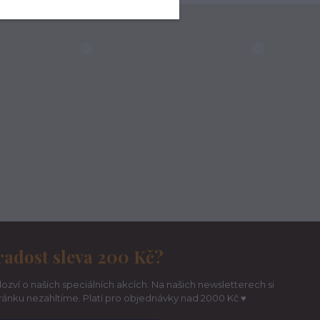
radost sleva 200 Kč?
ozví o našich speciálních akcích. Na našich newsletterech si
hránku nezahltíme. Platí pro objednávky nad 2000 Kč ♥