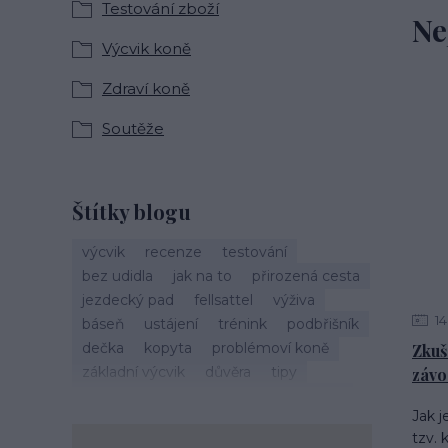
Testování zboží
Ne
Výcvik koně
Zdraví koně
Soutěže
Štítky blogu
výcvik
recenze
testování
bez udidla
jak na to
přirozená cesta
jezdecký pad
fellsattel
výživa
14
báseň
ustájení
trénink
podbřišník
dečka
kopyta
problémoví koně
Zkuš
základní výcvik
důvěra
tipy
záv
vánoce
život s koňmi
zdraví koně
Jak j
cirkusové kousky
krmení
brockamp
tzv.
zkušenosti
trávení
koliky