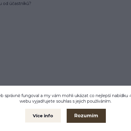
u od účastníků?
b správně fungoval a my vám mohli ukázat co nejlepší
nabídku
webu vyjadřujete souhlas s jejich používáním.
 do 24 h
Zboží testujeme
Kam
m ihned
Co prodáváme, to také
Libe
používáme
Rozumím
Více info