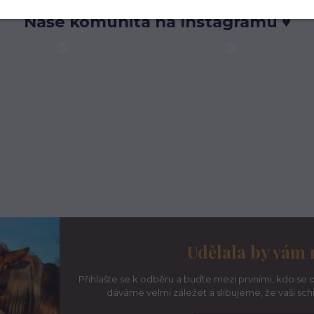
Naše komunita na Instagramu ♥
Udělala by vám 
Přihlašte se k odběru a buďte mezi prvními, kdo se d
dáváme velmi záležet a slibujeme, že vaši sc