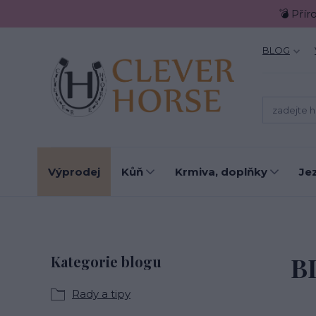
💣 Přír
BLOG
Výprodej
Kůň
Krmiva, doplňky
Je
B
Kategorie blogu
Rady a tipy