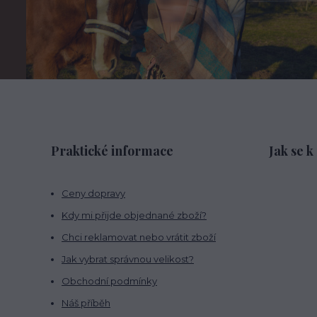
Praktické informace
Jak se k
Ceny dopravy
Kdy mi přijde objednané zboží?
Chci reklamovat nebo vrátit zboží
Jak vybrat správnou velikost?
Obchodní podmínky
Náš příběh