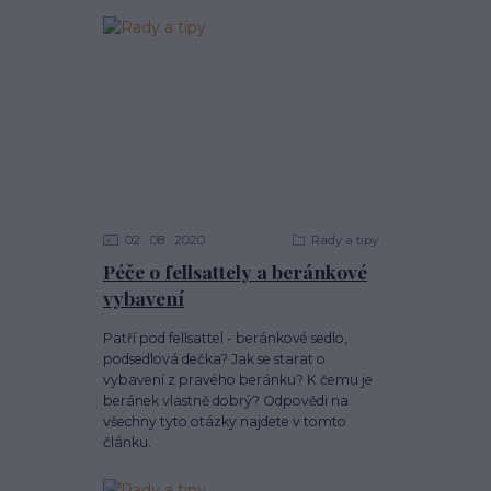
02
08
2020
Rady a tipy
Péče o fellsattely a beránkové
vybavení
Patří pod fellsattel - beránkové sedlo,
podsedlová dečka? Jak se starat o
vybavení z pravého beránku? K čemu je
beránek vlastně dobrý? Odpovědi na
všechny tyto otázky najdete v tomto
článku.