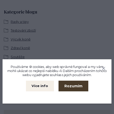
Kategorie blogu
Rady a tipy
Testování zboží
Výcvik koně
Zdraví koně
Soutěže
Používáme 🍪 cookies, aby web správně fungoval a my vám
mohli ukázat co nejlepší
nabídku
🐴 Dalším procházením tohoto
Štítky blogu
webu vyjadřujete souhlas s jejich používáním.
výcvik
recenze
testování
bez udidla
jak na to
Rozumím
Více info
přirozená cesta
jezdecký pad
fellsattel
výživa
báseň
ustájení
trénink
podbřišník
dečka
kopyta
problémoví koně
základní výcvik
důvěra
tipy
vánoce
život s koňmi
zdraví koně
cirkusové kousky
krmení
brockamp
zkušenosti
trávení
koliky
dezinfekce stájí