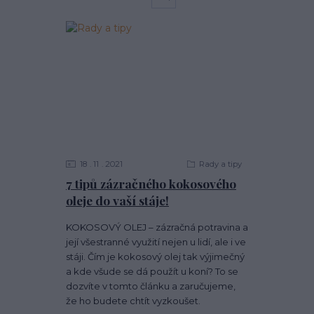
18
11
2021
Rady a tipy
7 tipů zázračného kokosového
oleje do vaší stáje!
KOKOSOVÝ OLEJ – zázračná potravina a
její všestranné využití nejen u lidí, ale i ve
stáji. Čím je kokosový olej tak výjimečný
a kde všude se dá použít u koní? To se
dozvíte v tomto článku a zaručujeme,
že ho budete chtít vyzkoušet.