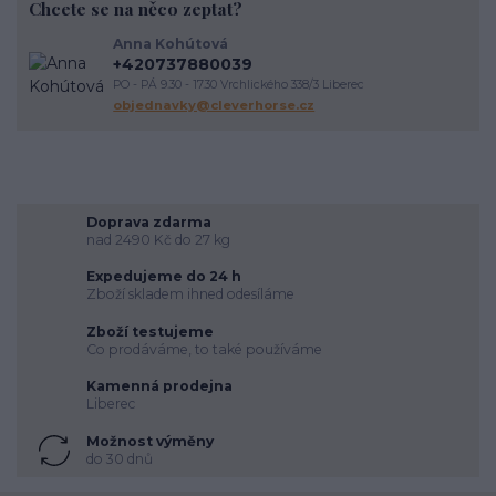
Chcete se na něco zeptat?
závody
podpora útulkům
správný výběr
koňoběh
virtuální závod
cukroví
seznam
recept
horsemanship
Anna Kohútová
výživa koně
krmení koní
veterinární péče o koně
úvaha
+420737880039
kokosový olej
srst
péče o vybavení
proč
komunikace
PO - PÁ 9.30 - 17.30 Vrchlického 338/3 Liberec
energie
vodění
objednavky@cleverhorse.cz
Doprava zdarma
nad 2490 Kč do 27 kg
Expedujeme do 24 h
Zboží skladem ihned odesíláme
Zboží testujeme
Co prodáváme, to také používáme
Kamenná prodejna
Liberec
Možnost výměny
do 30 dnů