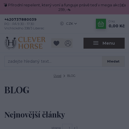
💣 Přírodní repelent, který voní a funguje právě teď v mega akci za
259,-🦟
+420737880039
0
ks
CZK
PO - PÁ 9.30 - 17.30
0,00 Kč
Vrchlického 338/3 Liberec
Menu
Hledat
Úvod
BLOG
BLOG
Nejnovější články
strana
z 1