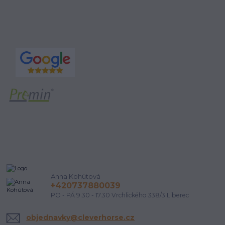
Anna Kohútová
+420737880039
PO - PÁ 9.30 - 17.30 Vrchlického 338/3 Liberec
objednavky@cleverhorse.cz