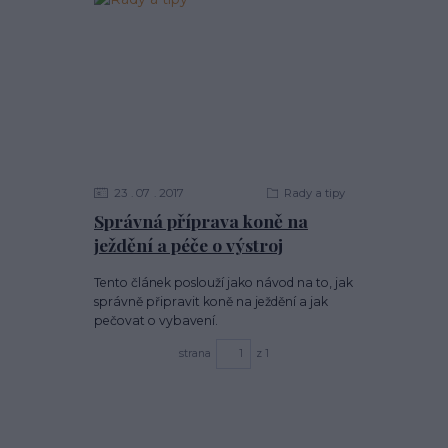
23
07
2017
Rady a tipy
Správná příprava koně na
ježdění a péče o výstroj
Tento článek poslouží jako návod na to, jak
správně připravit koně na ježdění a jak
pečovat o vybavení.
strana
z 1